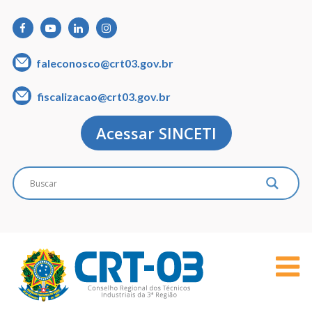
faleconosco@crt03.gov.br
fiscalizacao@crt03.gov.br
Acessar SINCETI