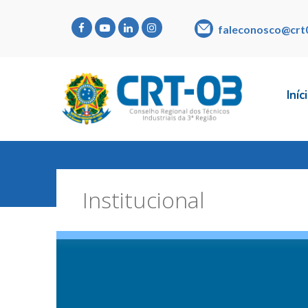
faleconosco@crt
Iníc
Institucional