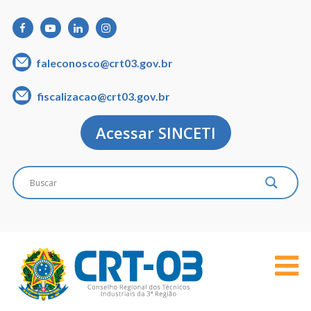
faleconosco@crt03.gov.br
fiscalizacao@crt03.gov.br
Acessar SINCETI