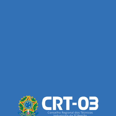
Nos dias 23 e 24 de julho, o Conselho Regional dos Técnicos Industriais da 3ª Região
(CRT-03) realizou palestras para os estudantes dos cursos técnicos…
Ler mais...
Diretoria do CRT-03 se reúne com a Secretaria
Executiva de Licenciamento e Urbanismo do Recife
Nesta quinta-feira (30), a diretoria do Conselho Regional dos Técnicos Industriais da
3ª Região(CRT-03) realizou uma reunião institucional com a Secretaria Executiva de
Licenciamento e…
Ler mais...