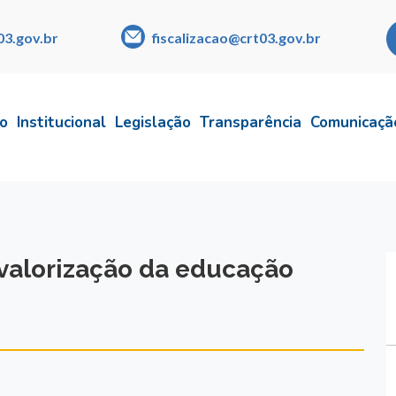
03.gov.br
fiscalizacao@crt03.gov.br
io
Institucional
Legislação
Transparência
Comunicaçã
a valorização da educação