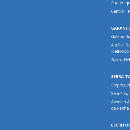
Rua Joaqu
Centro - 
GARANH
Galeria R
Ala Sul, S
Idelfonso
Bairro He
SERRA T
Empresari
Sala 405,
Avenida 
da Penha 
ESCRITÓ