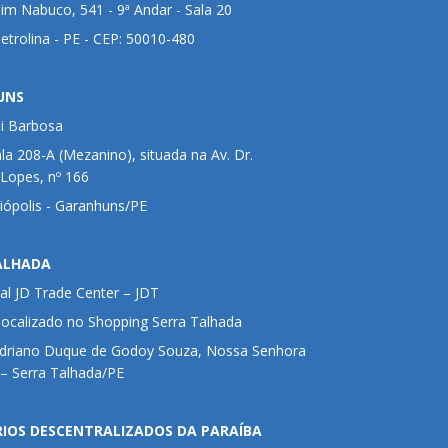
im Nabuco, 541 - 9ª Andar - Sala 20
Petrolina - PE - CEP: 50010-480
UNS
ui Barbosa
ala 208-A (Mezanino), situada na Av. Dr.
 Lopes, nº 166
liópolis - Garanhuns/PE
ALHADA
al JD Trade Center – JDT
 localizado no Shopping Serra Talhada
Adriano Duque de Godoy Souza, Nossa Senhora
– Serra Talhada/PE
RIOS DESCENTRALIZADOS DA PARAÍBA