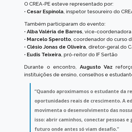
O CREA-PE esteve representado por:
•
Cesar Espínola
, inspetor tesoureiro do CR
Também participaram do evento:
•
Alba Valéria de Barros
, vice-coordenadora 
•
Marcelo Sperotto
, coordenador do curso d
•
Clésio Jonas de Oliveira
, diretor-geral do 
•
Eudis Teixeira
, pró-reitor do IF Sertão
Durante o encontro,
Augusto Vaz
reforç
instituições de ensino, conselhos e estudant
“Quando aproximamos o estudante da rea
oportunidades reais de crescimento. A e
movimenta o desenvolvimento das nossas
isso: abrir caminhos, conectar pessoas 
futuro onde antes só viam desafio.”