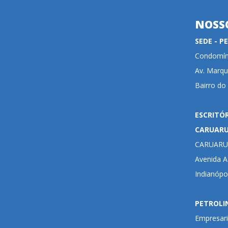
NOSS
SEDE - 
Condomíni
Av. Marqu
Bairro do
ESCRITÓ
CARUAR
CARUARU
Avenida Ad
Indianópo
PETROLI
Empresari