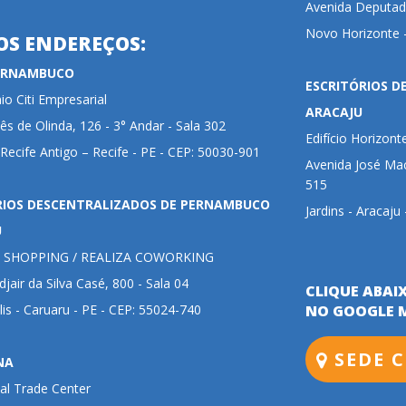
Avenida Deputada
Novo Horizonte -
OS ENDEREÇOS:
PERNAMBUCO
ESCRITÓRIOS D
o Citi Empresarial
ARACAJU
ês de Olinda, 126 - 3° Andar - Sala 302
Edifício Horizont
 Recife Antigo – Recife - PE - CEP: 50030-901
Avenida José Mac
515
RIOS DESCENTRALIZADOS DE PERNAMBUCO
Jardins - Aracaju
U
 SHOPPING / REALIZA COWORKING
jair da Silva Casé, 800 - Sala 04
CLIQUE ABAI
lis - Caruaru - PE - CEP: 55024-740
NO GOOGLE 
SEDE C
NA
al Trade Center