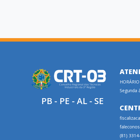
ATEN
HORÁRIO
Segunda à
PB - PE - AL - SE
CENT
fiscaliza
faleconos
(81) 3314