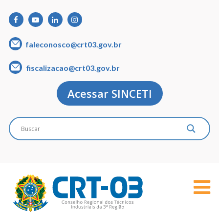
faleconosco@crt03.gov.br
fiscalizacao@crt03.gov.br
Acessar SINCETI