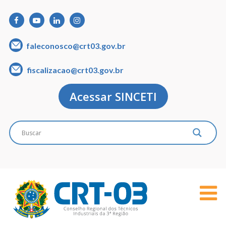
faleconosco@crt03.gov.br
fiscalizacao@crt03.gov.br
Acessar SINCETI