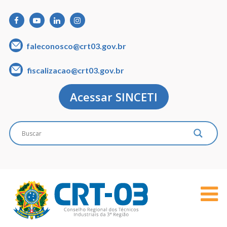
faleconosco@crt03.gov.br
fiscalizacao@crt03.gov.br
Acessar SINCETI