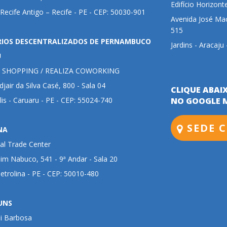
Edifício Horizont
 Recife Antigo – Recife - PE - CEP: 50030-901
Avenida José Mac
515
RIOS DESCENTRALIZADOS DE PERNAMBUCO
Jardins - Aracaju
U
 SHOPPING / REALIZA COWORKING
jair da Silva Casé, 800 - Sala 04
CLIQUE ABAI
lis - Caruaru - PE - CEP: 55024-740
NO GOOGLE 
SEDE C
NA
al Trade Center
im Nabuco, 541 - 9ª Andar - Sala 20
Petrolina - PE - CEP: 50010-480
UNS
ui Barbosa