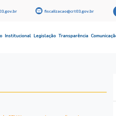
03.gov.br
fiscalizacao@crt03.gov.br
io
Institucional
Legislação
Transparência
Comunicaçã