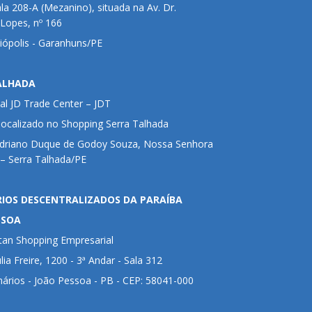
ala 208-A (Mezanino), situada na Av. Dr.
 Lopes, nº 166
liópolis - Garanhuns/PE
ALHADA
al JD Trade Center – JDT
 localizado no Shopping Serra Talhada
Adriano Duque de Godoy Souza, Nossa Senhora
– Serra Talhada/PE
RIOS DESCENTRALIZADOS DA PARAÍBA
SSOA
tan Shopping Empresarial
lia Freire, 1200 - 3ª Andar - Sala 312
nários - João Pessoa - PB - CEP: 58041-000