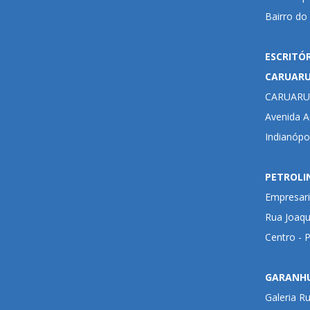
Bairro do
ESCRITÓ
CARUAR
CARUARU
Avenida Ad
Indianópo
PETROLI
Empresari
Rua Joaqu
Centro - 
GARANH
Galeria R