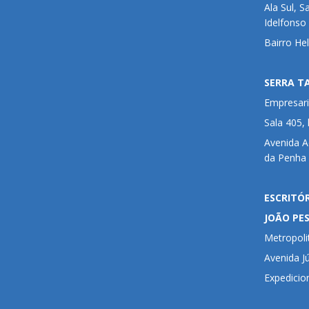
Ala Sul, S
Idelfonso
Bairro He
SERRA T
Empresari
Sala 405,
Avenida 
da Penha 
ESCRITÓ
JOÃO PE
Metropoli
Avenida Jú
Expedicio