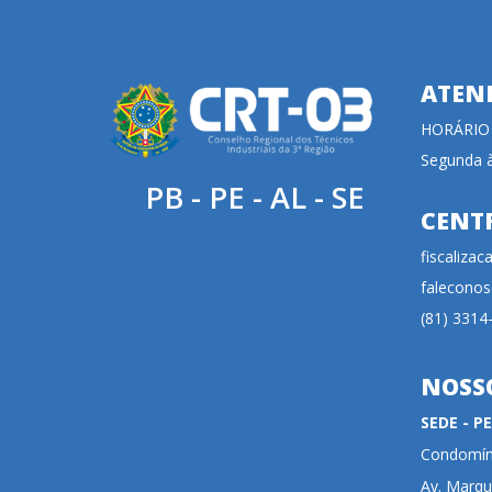
ATEN
HORÁRIO
Segunda à
PB - PE - AL - SE
CENT
fiscaliza
faleconos
(81) 3314
NOSS
SEDE - 
Condomíni
Av. Marqu