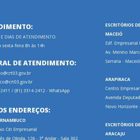
ESCRITÓRIOS D
DIMENTO:
MACEIÓ
 E DIAS DE ATENDIMENTO:
Edf. Empresaria
 sexta-feira 8h às 14h
Av. Menino Marce
Serraria - Maceió
RAL DE ATENDIMENTO:
cao@crt03.gov.br
ARAPIRACA
co@crt03.gov.br
Centro Empresari
-2411 / (81) 3314-2412 - WhatsApp
Avenida Deputada
Novo Horizonte -
OS ENDEREÇOS:
PERNAMBUCO
ESCRITÓRIOS D
o Citi Empresarial
ARACAJU
ês de Olinda, 126 - 3° Andar - Sala 302