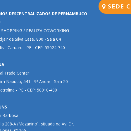
SEDE C
RIOS DESCENTRALIZADOS DE PERNAMBUCO
U
 SHOPPING / REALIZA COWORKING
jair da Silva Casé, 800 - Sala 04
lis - Caruaru - PE - CEP: 55024-740
NA
al Trade Center
im Nabuco, 541 - 9ª Andar - Sala 20
Petrolina - PE - CEP: 50010-480
UNS
ui Barbosa
ala 208-A (Mezanino), situada na Av. Dr.
 Lopes, nº 166