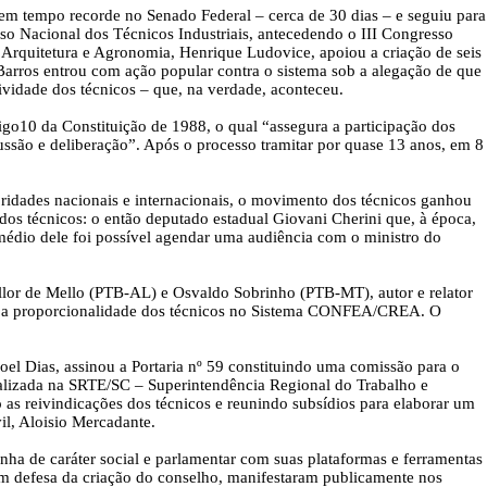
m tempo recorde no Senado Federal – cerca de 30 dias – e seguiu para
 Nacional dos Técnicos Industriais, antecedendo o III Congresso
Arquitetura e Agronomia, Henrique Ludovice, apoiou a criação de seis
a Barros entrou com ação popular contra o sistema sob a alegação de que
tividade dos técnicos – que, na verdade, aconteceu.
go10 da Constituição de 1988, o qual “assegura a participação dos
ussão e deliberação”. Após o processo tramitar por quase 13 anos, em 8
idades nacionais e internacionais, o movimento dos técnicos ganhou
 dos técnicos: o então deputado estadual Giovani Cherini que, à época,
médio dele foi possível agendar uma audiência com o ministro do
lor de Mello (PTB-AL) e Osvaldo Sobrinho (PTB-MT), autor e relator
ntir a proporcionalidade dos técnicos no Sistema CONFEA/CREA. O
el Dias, assinou a Portaria nº 59 constituindo uma comissão para o
alizada na SRTE/SC – Superintendência Regional do Trabalho e
o as reivindicações dos técnicos e reunindo subsídios para elaborar um
il, Aloisio Mercadante.
 de caráter social e parlamentar com suas plataformas e ferramentas
. Em defesa da criação do conselho, manifestaram publicamente nos