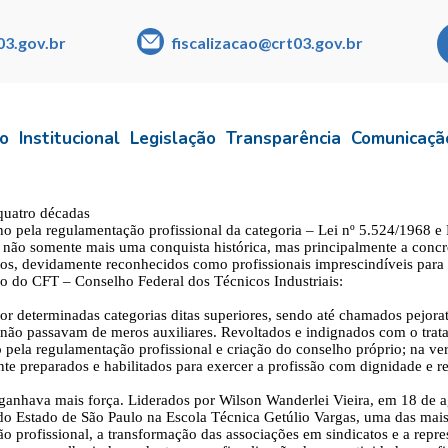
03.gov.br
fiscalizacao@crt03.gov.br
io
Institucional
Legislação
Transparência
Comunicaçã
quatro décadas
o pela regulamentação profissional da categoria – Lei nº 5.524/1968 e
 não somente mais uma conquista histórica, mas principalmente a concr
icos, devidamente reconhecidos como profissionais imprescindíveis para
o do CFT – Conselho Federal dos Técnicos Industriais:
or determinadas categorias ditas superiores, sendo até chamados pejor
as não passavam de meros auxiliares. Revoltados e indignados com o t
pela regulamentação profissional e criação do conselho próprio; na ver
e preparados e habilitados para exercer a profissão com dignidade e re
anhava mais força. Liderados por Wilson Wanderlei Vieira, em 18 de ag
o Estado de São Paulo na Escola Técnica Getúlio Vargas, uma das mais i
ção profissional, a transformação das associações em sindicatos e a r