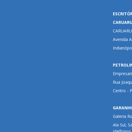
ESCRITÓ
CARUAR
CARUARU
Avenida Ad
Indianópo
PETROLI
Empresari
Rua Joaqu
Centro - 
GARANH
Galeria R
Ala Sul, S
Idelfonso