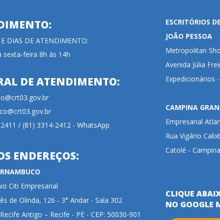
ESCRITÓRIOS D
DIMENTO:
JOÃO PESSOA
 E DIAS DE ATENDIMENTO:
Metropolitan Sho
 sexta-feira 8h às 14h
Avenida Júlia Fre
Expedicionários 
RAL DE ATENDIMENTO:
cao@crt03.gov.br
CAMPINA GRAN
co@crt03.gov.br
Empresarial Atla
-2411 / (81) 3314-2412 - WhatsApp
Rua Vigário Calix
Catolé - Campina
OS ENDEREÇOS:
PERNAMBUCO
o Citi Empresarial
CLIQUE ABAI
ês de Olinda, 126 - 3° Andar - Sala 302
NO GOOGLE 
 Recife Antigo – Recife - PE - CEP: 50030-901