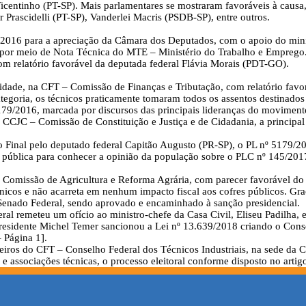
 Vicentinho (PT-SP). Mais parlamentares se mostraram favoráveis à ca
rascidelli (PT-SP), Vanderlei Macris (PSDB-SP), entre outros.
2016 para a apreciação da Câmara dos Deputados, com o apoio do minis
a, por meio de Nota Técnica do MTE – Ministério do Trabalho e Empreg
m relatório favorável da deputada federal Flávia Morais (PDT-GO).
dade, na CFT – Comissão de Finanças e Tributação, com relatório fav
oria, os técnicos praticamente tomaram todos os assentos destinados ao
179/2016, marcada por discursos das principais lideranças do moviment
CJC – Comissão de Constituição e Justiça e de Cidadania, a principal
Final pelo deputado federal Capitão Augusto (PR-SP), o PL nº 5179/20
a pública para conhecer a opinião da população sobre o PLC nº 145/2017
omissão de Agricultura e Reforma Agrária, com parecer favorável do se
écnicos e não acarreta em nenhum impacto fiscal aos cofres públicos. G
 Senado Federal, sendo aprovado e encaminhado à sanção presidencial.
al remeteu um ofício ao ministro-chefe da Casa Civil, Eliseu Padilha
residente Michel Temer sancionou a Lei nº 13.639/2018 criando o Consel
 Página 1].
elheiros do CFT – Conselho Federal dos Técnicos Industriais, na sede da
 e associações técnicas, o processo eleitoral conforme disposto no arti