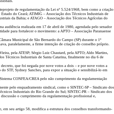
ssionais.
anteprojeto de regulamentação da Lei nº 5.524/1968, bem como a criação
o Estado do Ceará; ATIMIG – Associação dos Técnicos Industriais de
ustriais da Bahia; e ATAGO – Associação dos Técnicos Agrícolas do
uma audiência realizada em 17 de abril de 1980, agendada pelo senador
ntidade para fortalecer o movimento: a APTO – Associação Paranaense
 Câmara Municipal de São Bernardo do Campo (SP) durante o 1º
va, paralelamente, a firme intenção de criação do conselho próprio.
ieira, pela ATESP; Sérgio Luiz Chautard, pela APTO; Aldo Martins,
s Técnicos Industriais de Santa Catarina, finalmente no dia 6 de
creto, que foi negada por nove votos a dois – e por nove votos a
 do STF, Sydney Sanches, para expor a situação e sensibilizá-lo em
tra o Sistema CONFEA/CREA pelo não cumprimento da regulamentação
almente pelo enquadramento sindical, como o SINTEC-SP – Sindicato dos
Técnicos Industriais do Rio Grande do Sul; SINTEC-PR – Sindicato dos
m discussão o cumprimento da regulamentação profissional e,
, em seu artigo 58, modifica a estrutura dos conselhos transformando-