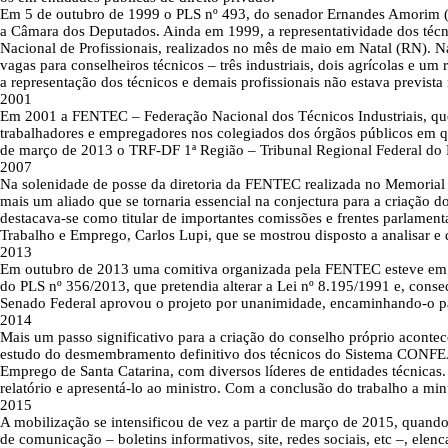
Em 5 de outubro de 1999 o PLS nº 493, do senador Ernandes Amorim (P
a Câmara dos Deputados. Ainda em 1999, a representatividade dos téc
Nacional de Profissionais, realizados no mês de maio em Natal (RN). 
vagas para conselheiros técnicos – três industriais, dois agrícolas e u
a representação dos técnicos e demais profissionais não estava previst
2001
Em 2001 a FENTEC – Federação Nacional dos Técnicos Industriais, que 
trabalhadores e empregadores nos colegiados dos órgãos públicos em que
de março de 2013 o TRF-DF 1ª Região – Tribunal Regional Federal do Di
2007
Na solenidade de posse da diretoria da FENTEC realizada no Memorial 
mais um aliado que se tornaria essencial na conjectura para a criação 
destacava-se como titular de importantes comissões e frentes parlamen
Trabalho e Emprego, Carlos Lupi, que se mostrou disposto a analisar e d
2013
Em outubro de 2013 uma comitiva organizada pela FENTEC esteve em B
do PLS nº 356/2013, que pretendia alterar a Lei nº 8.195/1991 e, con
Senado Federal aprovou o projeto por unanimidade, encaminhando-o p
2014
Mais um passo significativo para a criação do conselho próprio aconte
estudo do desmembramento definitivo dos técnicos do Sistema CONFEA/
Emprego de Santa Catarina, com diversos líderes de entidades técnicas.
relatório e apresentá-lo ao ministro. Com a conclusão do trabalho a min
2015
A mobilização se intensificou de vez a partir de março de 2015, qua
de comunicação – boletins informativos, site, redes sociais, etc –, el