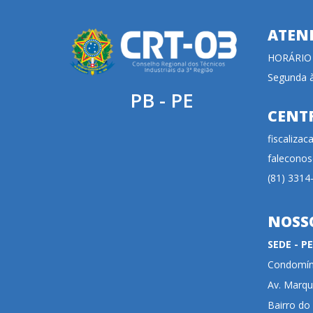
ATEN
HORÁRIO
Segunda à
PB - PE
CENT
fiscaliza
faleconos
(81) 3314
NOSS
SEDE - 
Condomíni
Av. Marqu
Bairro do