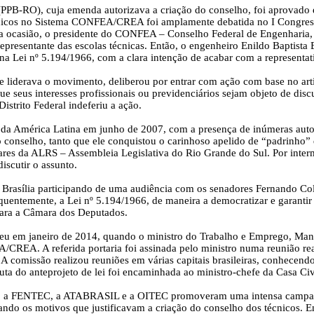
PB-RO), cuja emenda autorizava a criação do conselho, foi aprovado e
nicos no Sistema CONFEA/CREA foi amplamente debatida no I Congresso
Na ocasião, o presidente do CONFEA – Conselho Federal de Engenharia, 
m representante das escolas técnicas. Então, o engenheiro Enildo Baptist
a na Lei nº 5.194/1966, com a clara intenção de acabar com a representa
liderava o movimento, deliberou por entrar com ação com base no arti
 seus interesses profissionais ou previdenciários sejam objeto de disc
strito Federal indeferiu a ação.
da América Latina em junho de 2007, com a presença de inúmeras autor
do conselho, tanto que ele conquistou o carinhoso apelido de “padrinho”
tares da ALRS – Assembleia Legislativa do Rio Grande do Sul. Por inter
iscutir o assunto.
rasília participando de uma audiência com os senadores Fernando Col
sequentemente, a Lei nº 5.194/1966, de maneira a democratizar e gara
ara a Câmara dos Deputados.
ceu em janeiro de 2014, quando o ministro do Trabalho e Emprego, Mano
CREA. A referida portaria foi assinada pelo ministro numa reunião re
 A comissão realizou reuniões em várias capitais brasileiras, conhecend
uta do anteprojeto de lei foi encaminhada ao ministro-chefe da Casa Civ
ndo a FENTEC, a ATABRASIL e a OITEC promoveram uma intensa campanha
encando os motivos que justificavam a criação do conselho dos técnicos