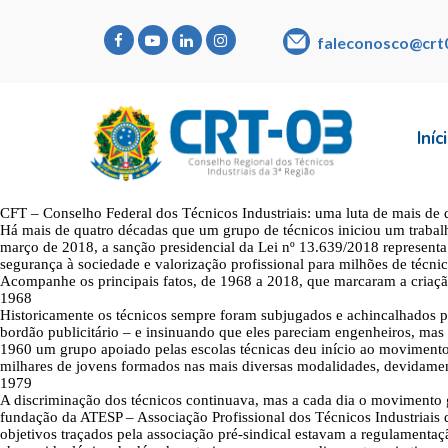
faleconosco@crt
Iníc
CFT – Conselho Federal dos Técnicos Industriais: uma luta de mais de 
Há mais de quatro décadas que um grupo de técnicos iniciou um trabalh
março de 2018, a sanção presidencial da Lei nº 13.639/2018 representa
segurança à sociedade e valorização profissional para milhões de técn
Acompanhe os principais fatos, de 1968 a 2018, que marcaram a criaçã
1968
Historicamente os técnicos sempre foram subjugados e achincalhados p
bordão publicitário – e insinuando que eles pareciam engenheiros, m
1960 um grupo apoiado pelas escolas técnicas deu início ao movimento 
milhares de jovens formados nas mais diversas modalidades, devidament
1979
A discriminação dos técnicos continuava, mas a cada dia o movimento g
fundação da ATESP – Associação Profissional dos Técnicos Industriais d
objetivos traçados pela associação pré-sindical estavam a regulamenta