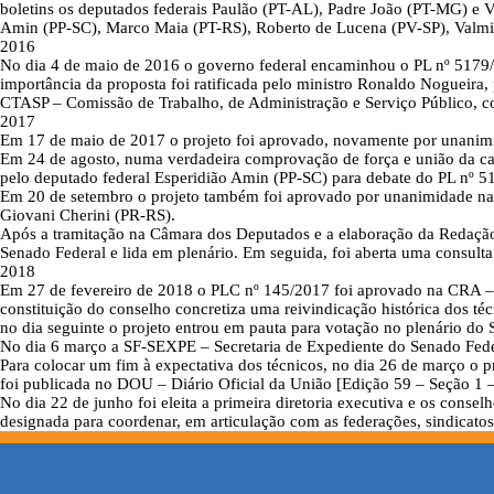
boletins os deputados federais Paulão (PT-AL), Padre João (PT-MG) e
Amin (PP-SC), Marco Maia (PT-RS), Roberto de Lucena (PV-SP), Valmir P
2016
No dia 4 de maio de 2016 o governo federal encaminhou o PL nº 5179/
importância da proposta foi ratificada pelo ministro Ronaldo Nogueir
CTASP – Comissão de Trabalho, de Administração e Serviço Público, co
2017
Em 17 de maio de 2017 o projeto foi aprovado, novamente por unanimi
Em 24 de agosto, numa verdadeira comprovação de força e união da categ
pelo deputado federal Esperidião Amin (PP-SC) para debate do PL nº 5
Em 20 de setembro o projeto também foi aprovado por unanimidade na C
Giovani Cherini (PR-RS).
Após a tramitação na Câmara dos Deputados e a elaboração da Redação 
Senado Federal e lida em plenário. Em seguida, foi aberta uma consult
2018
Em 27 de fevereiro de 2018 o PLC nº 145/2017 foi aprovado na CRA – C
constituição do conselho concretiza uma reivindicação histórica dos t
no dia seguinte o projeto entrou em pauta para votação no plenário do
No dia 6 março a SF-SEXPE – Secretaria de Expediente do Senado Feder
Para colocar um fim à expectativa dos técnicos, no dia 26 de março o p
foi publicada no DOU – Diário Oficial da União [Edição 59 – Seção 1 –
No dia 22 de junho foi eleita a primeira diretoria executiva e os cons
designada para coordenar, em articulação com as federações, sindicatos