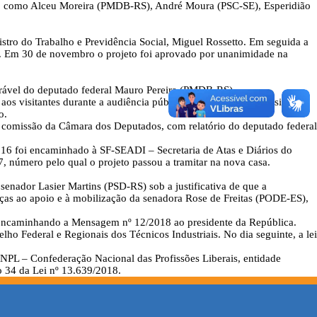
usa, como Alceu Moreira (PMDB-RS), André Moura (PSC-SE), Esperidião
tro do Trabalho e Previdência Social, Miguel Rossetto. Em seguida a
o. Em 30 de novembro o projeto foi aprovado por unanimidade na
orável do deputado federal Mauro Pereira (PMDB-RS).
s visitantes durante a audiência pública extraordinária requisitada
o.
 comissão da Câmara dos Deputados, com relatório do deputado federal
16 foi encaminhado à SF-SEADI – Secretaria de Atas e Diários do
, número pelo qual o projeto passou a tramitar na nova casa.
nador Lasier Martins (PSD-RS) sob a justificativa de que a
raças ao apoio e à mobilização da senadora Rose de Freitas (PODE-ES),
, encaminhando a Mensagem nº 12/2018 ao presidente da República.
ho Federal e Regionais dos Técnicos Industriais. No dia seguinte, a lei
 CNPL – Confederação Nacional das Profissões Liberais, entidade
go 34 da Lei nº 13.639/2018.