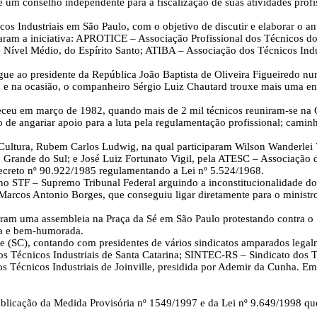
e um conselho independente para a fiscalização de suas atividades profi
os Industriais em São Paulo, com o objetivo de discutir e elaborar o 
iaram a iniciativa: APROTICE – Associação Profissional dos Técnicos d
 Nível Médio, do Espírito Santo; ATIBA – Associação dos Técnicos Ind
egue ao presidente da República João Baptista de Oliveira Figueiredo n
; e na ocasião, o companheiro Sérgio Luiz Chautard trouxe mais uma e
ceu em março de 1982, quando mais de 2 mil técnicos reuniram-se na
e angariar apoio para a luta pela regulamentação profissional; caminha
ultura, Rubem Carlos Ludwig, na qual participaram Wilson Wanderlei V
Grande do Sul; e José Luiz Fortunato Vigil, pela ATESC – Associação do
 Decreto nº 90.922/1985 regulamentando a Lei nº 5.524/1968.
TF – Supremo Tribunal Federal arguindo a inconstitucionalidade do de
Marcos Antonio Borges, que conseguiu ligar diretamente para o ministro
alizaram uma assembleia na Praça da Sé em São Paulo protestando con
ica e bem-humorada.
le (SC), contando com presidentes de vários sindicatos amparados leg
os Técnicos Industriais de Santa Catarina; SINTEC-RS – Sindicato dos 
os Técnicos Industriais de Joinville, presidida por Ademir da Cunha. E
blicação da Medida Provisória nº 1549/1997 e da Lei nº 9.649/1998 que