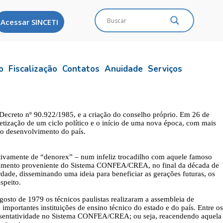
Acessar SINCETI
o
Fiscalização
Contatos
Anuidade
Serviços
 Decreto nº 90.922/1985, e a criação do conselho próprio. Em 26 de
etização de um ciclo político e o início de uma nova época, com mais
 o desenvolvimento do país.
ativamente de “denorex” – num infeliz trocadilho com aquele famoso
ratamento proveniente do Sistema CONFEA/CREA, no final da década de
dade, disseminando uma ideia para beneficiar as gerações futuras, os
speito.
osto de 1979 os técnicos paulistas realizaram a assembleia de
mportantes instituições de ensino técnico do estado e do país. Entre os
epresentatividade no Sistema CONFEA/CREA; ou seja, reacendendo aquela