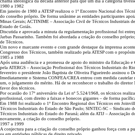
chama ideológica da década anterior para que um dia a categoria tivess
1980 a 1982
Em janeiro de 1980 a ATESP realizou o 1º Encontro Nacional dos Técnic
do conselho próprio. De forma unânime as entidades participantes apo
Minas Gerais; ACTINIME – Associação Civil de Técnicos Industriais de
Estado de Goiás.
Discutida e aprovada a minuta da regulamentação profissional foi entr
Jarbas Passarinho. Também foi abordada a criação do conselho próprio
de Técnicos.
Um novo e marcante evento e com grande destaque da imprensa aconte
Congresso dos Técnicos, também realizado pela ATESP com o propósito d
1985 a 1988
Após uma audiência e a promessa de apoio do ministro da Educação e C
pela ATERGS – Associação Profissional dos Técnicos Industriais do Rio 
fevereiro o presidente João Baptista de Oliveira Figueiredo assinou o
Imediatamente o Sistema CONFEA/CREA entrou com medida cautelar no S
um, o julgamento do mérito. Há de se reconhecer o trabalho do diretor 
favor dos técnicos.
Por ocasião do 17º aniversário da Lei nº 5.524/1968, os técnicos re
profissional, com direito a faixas e bonecos gigantes – de forma pacíf
Em 1988 foi realizado o 1º Encontro Regional dos Técnicos em Joinvil
Técnicos Industriais do Estado de São Paulo; SINTEC-SC – Sindicato d
Técnicos Industriais do Estado do Paraná; além da ATIJ – Associação d
novamente, a criação do conselho próprio.
1997 a 1999
A conjectura para a criação do conselho próprio ganhou força com a pu
os em entidades públicas de direito privado.