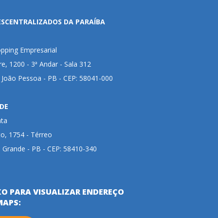
ESCENTRALIZADOS DA PARAÍBA
pping Empresarial
ire, 1200 - 3ª Andar - Sala 312
- João Pessoa - PB - CEP: 58041-000
DE
nta
to, 1754 - Térreo
 Grande - PB - CEP: 58410-340
XO PARA VISUALIZAR ENDEREÇO
MAPS: