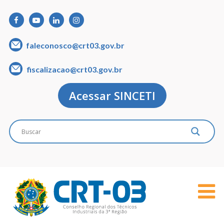
faleconosco@crt03.gov.br
fiscalizacao@crt03.gov.br
Acessar SINCETI