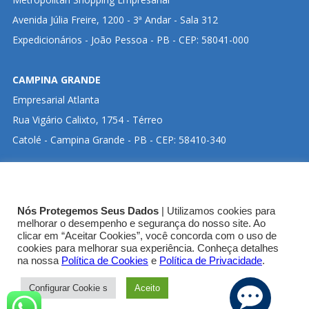
Avenida Júlia Freire, 1200 - 3ª Andar - Sala 312
Expedicionários - João Pessoa - PB - CEP: 58041-000
CAMPINA GRANDE
Empresarial Atlanta
Rua Vigário Calixto, 1754 - Térreo
Catolé - Campina Grande - PB - CEP: 58410-340
CLIQUE ABAIXO PARA VISUALIZAR ENDEREÇO NO
Nós Protegemos Seus Dados
| Utilizamos cookies para
GOOGLE MAPS:
melhorar o desempenho e segurança do nosso site. Ao
clicar em “Aceitar Cookies”, você concorda com o uso de
cookies para melhorar sua experiência. Conheça detalhes
SEDE CRT-03
na nossa
Política de Cookies
e
Política de Privacidade
.
Configurar Cookie s
Aceito