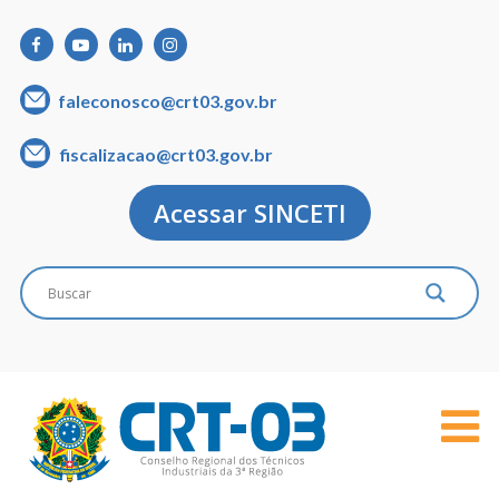
faleconosco@crt03.gov.br
fiscalizacao@crt03.gov.br
Acessar SINCETI