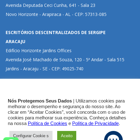
Avenida Deputada Ceci Cunha, 641 - Sala 23
Novo Horizonte - Arapiraca - AL - CEP: 57313-085
ESCRITÓRIOS DESCENTRALIZADOS DE SERGIPE
ARACAJU
Edifício Horizonte Jardins Offices
Avenida José Machado de Souza, 120 - 5ª Andar - Sala 515
Jardins - Aracaju - SE - CEP: 49025-740
CLIQUE ABAIXO PARA VISUALIZAR ENDEREÇO NO
Nós Protegemos Seus Dados
| Utilizamos cookies para
GOOGLE MAPS:
melhorar o desempenho e segurança do nosso site. Ao
clicar em “Aceitar Cookies”, você concorda com o uso de
cookies para melhorar sua experiência. Conheça detalhes
SEDE CRT-03
na nossa
Política de Cookies
e
Política de Privacidade
.
Configurar Cookie s
Aceito