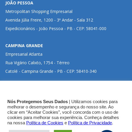
JOÃO PESSOA
Metropolitan Shopping Empresarial
Avenida Júlia Freire, 1200 - 3ª Andar - Sala 312
Expedicionários - João Pessoa - PB - CEP: 58041-000
CAMPINA GRANDE
Empresarial Atlanta
Rua Vigário Calixto, 1754 - Térreo
Catolé - Campina Grande - PB - CEP: 58410-340
CLIQUE ABAIXO PARA VISUALIZAR ENDEREÇO NO
Nós Protegemos Seus Dados
| Utilizamos cookies para
GOOGLE MAPS:
melhorar o desempenho e segurança do nosso site. Ao
clicar em “Aceitar Cookies”, você concorda com o uso de
cookies para melhorar sua experiência. Conheça detalhes
SEDE CRT-03
na nossa
Política de Cookies
e
Política de Privacidade
.