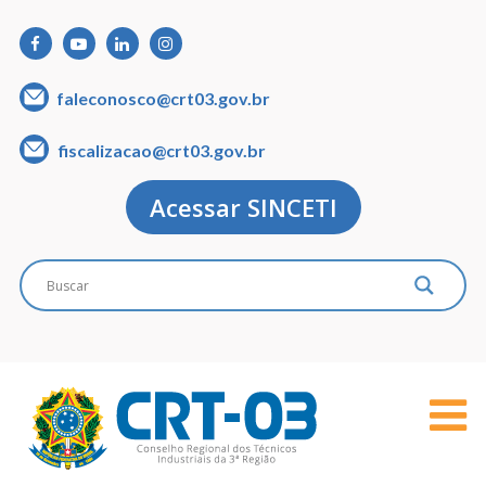
faleconosco@crt03.gov.br
fiscalizacao@crt03.gov.br
Acessar SINCETI