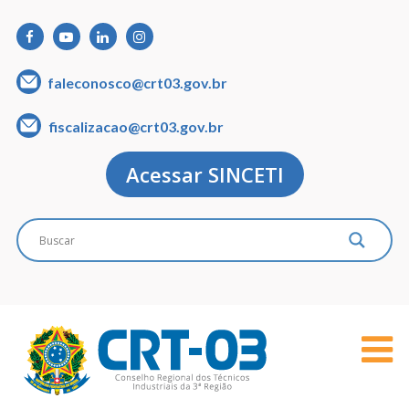
faleconosco@crt03.gov.br
fiscalizacao@crt03.gov.br
Acessar SINCETI