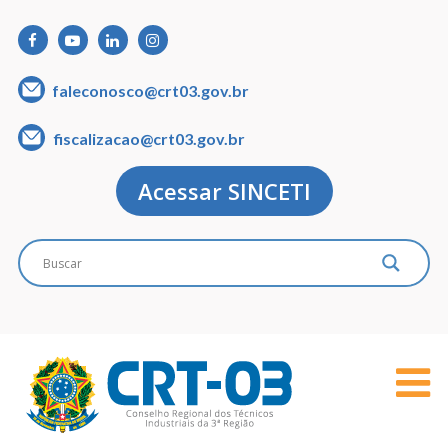
faleconosco@crt03.gov.br
fiscalizacao@crt03.gov.br
Acessar SINCETI