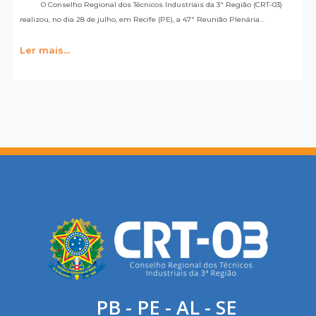
O Conselho Regional dos Técnicos Industriais da 3ª Região (CRT-03)
realizou, no dia 28 de julho, em Recife (PE), a 47ª Reunião Plenária…
Ler mais...
PB - PE - AL - SE