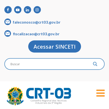
faleconosco@crt03.gov.br
fiscalizacao@crt03.gov.br
Acessar SINCETI