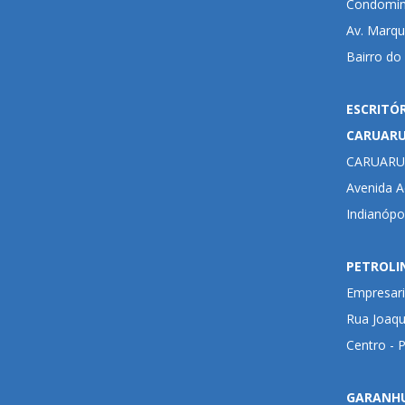
Condomíni
Av. Marqu
Bairro do
ESCRITÓ
CARUAR
CARUARU
Avenida Ad
Indianópo
PETROLI
Empresari
Rua Joaqu
Centro - 
GARANH