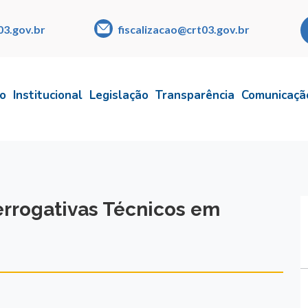
03.gov.br
fiscalizacao@crt03.gov.br
io
Institucional
Legislação
Transparência
Comunicaçã
errogativas Técnicos em