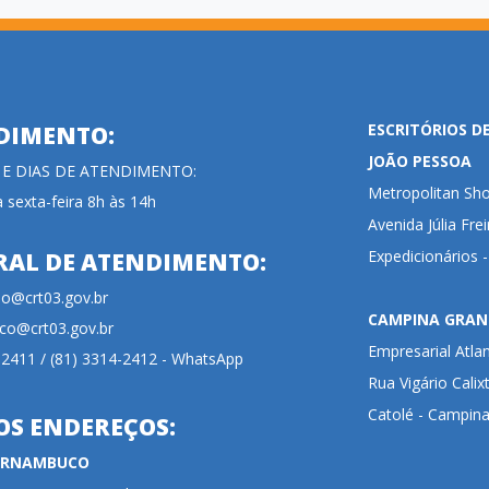
ESCRITÓRIOS D
DIMENTO:
JOÃO PESSOA
 E DIAS DE ATENDIMENTO:
Metropolitan Sho
 sexta-feira 8h às 14h
Avenida Júlia Fre
Expedicionários 
RAL DE ATENDIMENTO:
cao@crt03.gov.br
CAMPINA GRAN
co@crt03.gov.br
Empresarial Atla
-2411 / (81) 3314-2412 - WhatsApp
Rua Vigário Calix
Catolé - Campina
OS ENDEREÇOS:
PERNAMBUCO