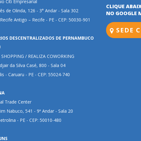
o Citi Empresarial
CLIQUE ABAI
ês de Olinda, 126 - 3° Andar - Sala 302
NO GOOGLE 
 Recife Antigo – Recife - PE - CEP: 50030-901
SEDE C
RIOS DESCENTRALIZADOS DE PERNAMBUCO
U
 SHOPPING / REALIZA COWORKING
jair da Silva Casé, 800 - Sala 04
lis - Caruaru - PE - CEP: 55024-740
NA
al Trade Center
im Nabuco, 541 - 9ª Andar - Sala 20
Petrolina - PE - CEP: 50010-480
UNS