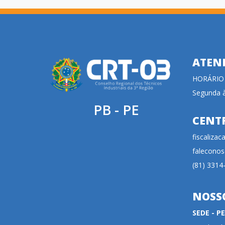
ATEN
HORÁRIO
Segunda à
PB - PE
CENT
fiscaliza
faleconos
(81) 3314
NOSS
SEDE - 