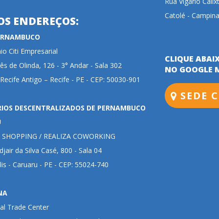
Rua Vigário Calix
Catolé - Campina
OS ENDEREÇOS:
PERNAMBUCO
o Citi Empresarial
CLIQUE ABAI
ês de Olinda, 126 - 3° Andar - Sala 302
NO GOOGLE 
 Recife Antigo – Recife - PE - CEP: 50030-901
SEDE C
RIOS DESCENTRALIZADOS DE PERNAMBUCO
U
 SHOPPING / REALIZA COWORKING
jair da Silva Casé, 800 - Sala 04
lis - Caruaru - PE - CEP: 55024-740
NA
al Trade Center