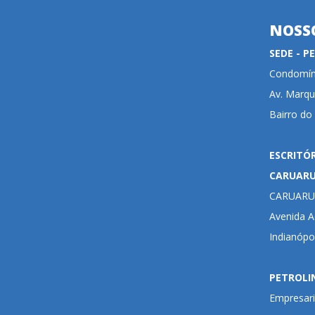
NOSS
SEDE - 
Condomíni
Av. Marqu
Bairro do
ESCRITÓ
CARUAR
CARUARU
Avenida Ad
Indianópo
PETROLI
Empresari