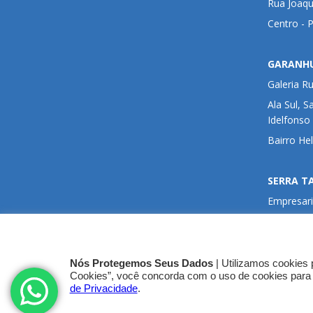
Rua Joaqu
Centro - 
GARANH
Galeria R
Ala Sul, S
Idelfonso
Bairro He
SERRA T
Empresari
Sala 405,
Avenida 
da Penha 
Nós Protegemos Seus Dados
| Utilizamos cookies 
Cookies”, você concorda com o uso de cookies para
de Privacidade
.