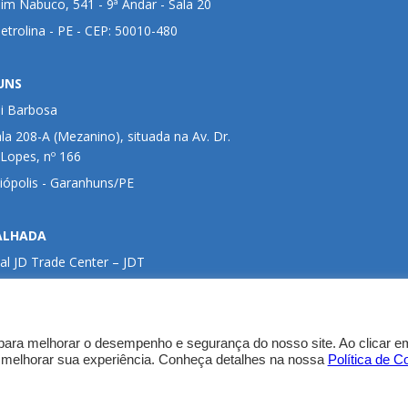
im Nabuco, 541 - 9ª Andar - Sala 20
Petrolina - PE - CEP: 50010-480
UNS
ui Barbosa
ala 208-A (Mezanino), situada na Av. Dr.
 Lopes, nº 166
liópolis - Garanhuns/PE
ALHADA
al JD Trade Center – JDT
 localizado no Shopping Serra Talhada
Adriano Duque de Godoy Souza, Nossa Senhora
– Serra Talhada/PE
para melhorar o desempenho e segurança do nosso site. Ao clicar em
 melhorar sua experiência. Conheça detalhes na nossa
Política de C