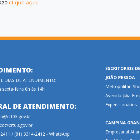
2020
clique aqui
.
ESCRITÓRIOS D
DIMENTO:
JOÃO PESSOA
 E DIAS DE ATENDIMENTO:
Metropolitan Sho
 sexta-feira 8h às 14h
Avenida Júlia Fre
Expedicionários 
RAL DE ATENDIMENTO:
cao@crt03.gov.br
CAMPINA GRAN
co@crt03.gov.br
Empresarial Atla
-2411 / (81) 3314-2412 - WhatsApp