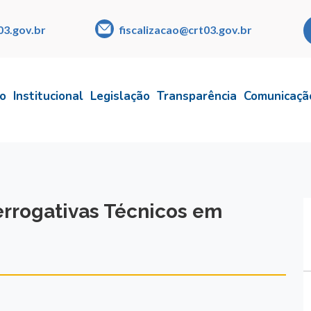
03.gov.br
fiscalizacao@crt03.gov.br
io
Institucional
Legislação
Transparência
Comunicaçã
errogativas Técnicos em