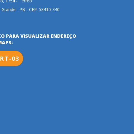
to, 1754 - Térreo
 Grande - PB - CEP: 58410-340
XO PARA VISUALIZAR ENDEREÇO
MAPS:
RT-03