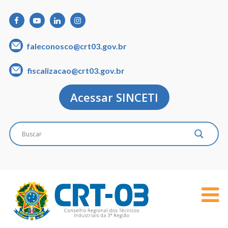
faleconosco@crt03.gov.br
fiscalizacao@crt03.gov.br
Acessar SINCETI