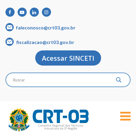
faleconosco@crt03.gov.br
fiscalizacao@crt03.gov.br
Acessar SINCETI