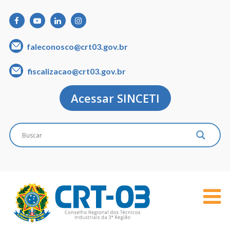
faleconosco@crt03.gov.br
fiscalizacao@crt03.gov.br
Acessar SINCETI