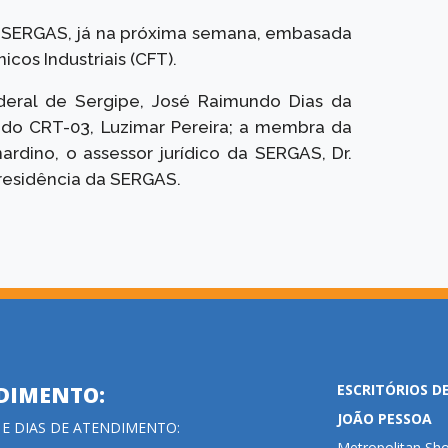
 à SERGAS, já na próxima semana, embasada
cos Industriais (CFT).
ederal de Sergipe, José Raimundo Dias da
a do CRT-03, Luzimar Pereira; a membra da
ardino, o assessor jurídico da SERGAS, Dr.
residência da SERGAS.
ESCRITÓRIOS D
DIMENTO:
JOÃO PESSOA
 E DIAS DE ATENDIMENTO:
Metropolitan Sho