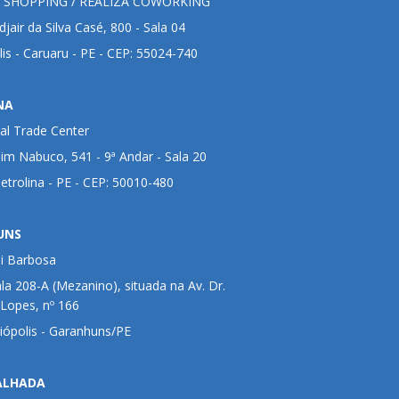
 SHOPPING / REALIZA COWORKING
jair da Silva Casé, 800 - Sala 04
lis - Caruaru - PE - CEP: 55024-740
NA
al Trade Center
im Nabuco, 541 - 9ª Andar - Sala 20
Petrolina - PE - CEP: 50010-480
UNS
ui Barbosa
ala 208-A (Mezanino), situada na Av. Dr.
 Lopes, nº 166
liópolis - Garanhuns/PE
ALHADA