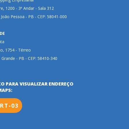
ire, 1200 - 3ª Andar - Sala 312
- João Pessoa - PB - CEP: 58041-000
DE
nta
to, 1754 - Térreo
 Grande - PB - CEP: 58410-340
XO PARA VISUALIZAR ENDEREÇO
MAPS:
RT-03