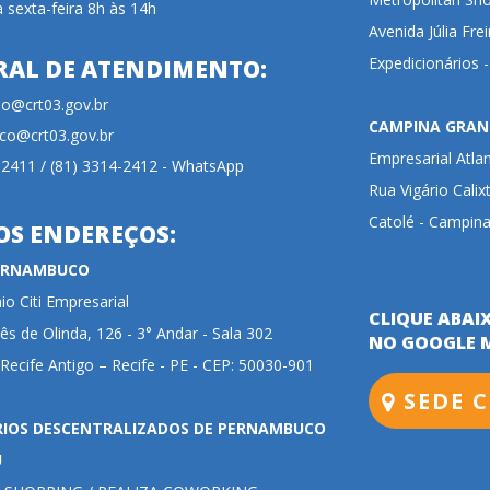
 sexta-feira 8h às 14h
Avenida Júlia Fre
Expedicionários 
RAL DE ATENDIMENTO:
cao@crt03.gov.br
CAMPINA GRAN
co@crt03.gov.br
Empresarial Atla
-2411 / (81) 3314-2412 - WhatsApp
Rua Vigário Calix
Catolé - Campina
OS ENDEREÇOS:
PERNAMBUCO
o Citi Empresarial
CLIQUE ABAI
ês de Olinda, 126 - 3° Andar - Sala 302
NO GOOGLE 
 Recife Antigo – Recife - PE - CEP: 50030-901
SEDE C
RIOS DESCENTRALIZADOS DE PERNAMBUCO
U