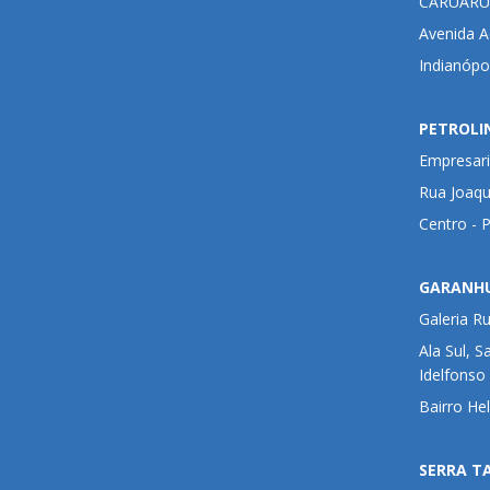
CARUARU
Avenida Ad
Indianópo
PETROLI
Empresari
Rua Joaqu
Centro - 
GARANH
Galeria R
Ala Sul, S
Idelfonso
Bairro He
SERRA T