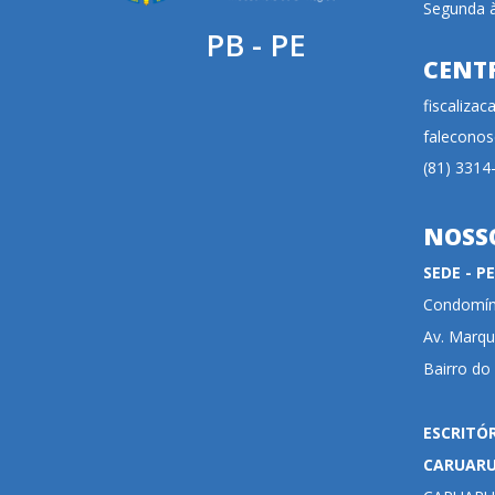
Segunda à
PB - PE
CENT
fiscaliza
faleconos
(81) 3314
NOSS
SEDE - 
Condomíni
Av. Marqu
Bairro do
ESCRITÓ
CARUAR