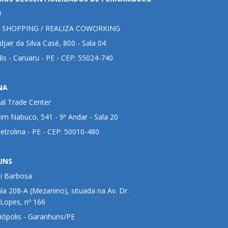
U
 SHOPPING / REALIZA COWORKING
jair da Silva Casé, 800 - Sala 04
lis - Caruaru - PE - CEP: 55024-740
NA
al Trade Center
im Nabuco, 541 - 9ª Andar - Sala 20
Petrolina - PE - CEP: 50010-480
UNS
ui Barbosa
ala 208-A (Mezanino), situada na Av. Dr.
 Lopes, nº 166
liópolis - Garanhuns/PE