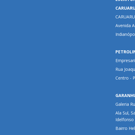
CARUAR
CARUARU
Avenida Ad
Indianópo
PETROLI
Empresari
Rua Joaqu
Centro - 
GARANH
Galeria R
Ala Sul, S
Idelfonso
Bairro He