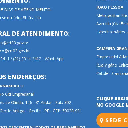
DIMENTO:
JOÃO PESSOA
 E DIAS DE ATENDIMENTO:
Metropolitan Sho
 sexta-feira 8h às 14h
Avenida Júlia Fre
Expedicionários 
RAL DE ATENDIMENTO:
cao@crt03.gov.br
CAMPINA GRAN
co@crt03.gov.br
Empresarial Atla
-2411 / (81) 3314-2412 - WhatsApp
Rua Vigário Calix
Catolé - Campina
OS ENDEREÇOS:
PERNAMBUCO
o Citi Empresarial
CLIQUE ABAI
ês de Olinda, 126 - 3° Andar - Sala 302
NO GOOGLE 
 Recife Antigo – Recife - PE - CEP: 50030-901
SEDE C
RIOS DESCENTRALIZADOS DE PERNAMBUCO