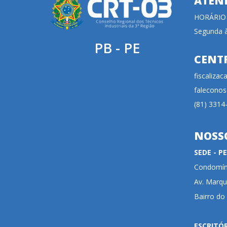
ATEN
HORÁRIO
Segunda à
PB - PE
CENT
fiscaliza
faleconos
(81) 3314
NOSS
SEDE - 
Condomíni
Av. Marqu
Bairro do
ESCRITÓ