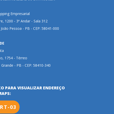
pping Empresarial
ire, 1200 - 3ª Andar - Sala 312
- João Pessoa - PB - CEP: 58041-000
DE
nta
to, 1754 - Térreo
 Grande - PB - CEP: 58410-340
XO PARA VISUALIZAR ENDEREÇO
MAPS:
RT-03