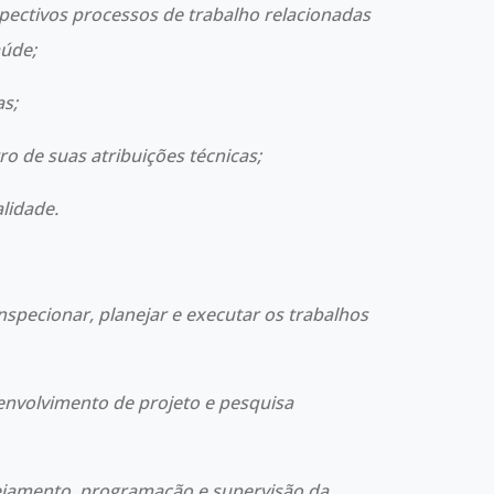
spectivos processos de trabalho relacionadas
aúde;
as;
tro de suas atribuições técnicas;
alidade.
 inspecionar, planejar e executar os trabalhos
senvolvimento de projeto e pesquisa
ejamento, programação e supervisão da