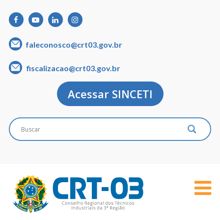
faleconosco@crt03.gov.br
fiscalizacao@crt03.gov.br
Acessar SINCETI