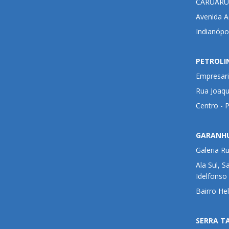
CARUARU
Avenida Ad
Indianópo
PETROLI
Empresari
Rua Joaqu
Centro - 
GARANH
Galeria R
Ala Sul, S
Idelfonso
Bairro He
SERRA T