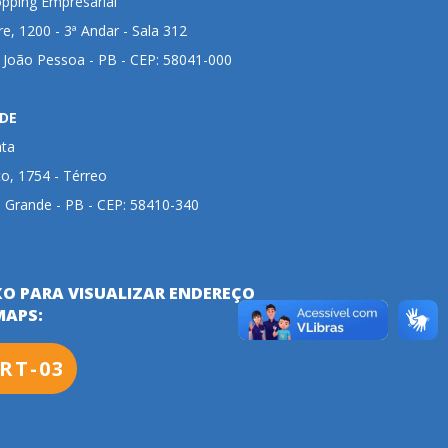
pping Empresarial
ire, 1200 - 3ª Andar - Sala 312
- João Pessoa - PB - CEP: 58041-000
DE
nta
to, 1754 - Térreo
 Grande - PB - CEP: 58410-340
XO PARA VISUALIZAR ENDEREÇO
MAPS:
RT-03