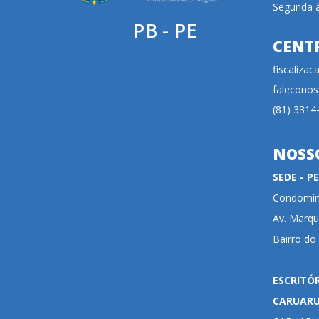
Segunda à
PB - PE
CENT
fiscaliza
faleconos
(81) 3314
NOSS
SEDE - 
Condomíni
Av. Marqu
Bairro do
ESCRITÓ
CARUAR