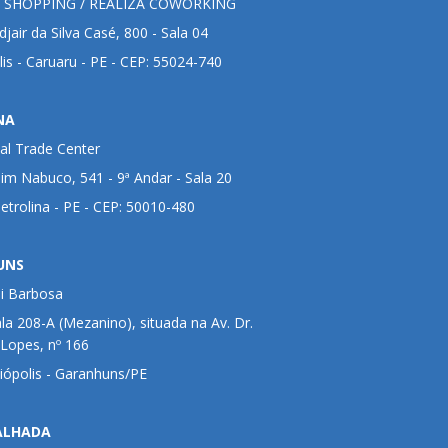
 SHOPPING / REALIZA COWORKING
jair da Silva Casé, 800 - Sala 04
lis - Caruaru - PE - CEP: 55024-740
NA
al Trade Center
im Nabuco, 541 - 9ª Andar - Sala 20
Petrolina - PE - CEP: 50010-480
UNS
ui Barbosa
ala 208-A (Mezanino), situada na Av. Dr.
 Lopes, nº 166
liópolis - Garanhuns/PE
ALHADA