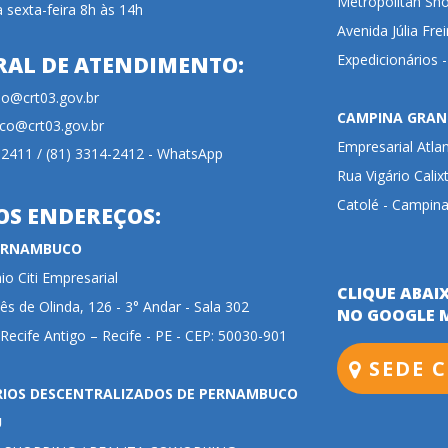
Metropolitan Sho
 sexta-feira 8h às 14h
Avenida Júlia Fre
Expedicionários 
RAL DE ATENDIMENTO:
cao@crt03.gov.br
CAMPINA GRAN
co@crt03.gov.br
Empresarial Atla
-2411 / (81) 3314-2412 - WhatsApp
Rua Vigário Calix
Catolé - Campina
OS ENDEREÇOS:
PERNAMBUCO
o Citi Empresarial
CLIQUE ABAI
ês de Olinda, 126 - 3° Andar - Sala 302
NO GOOGLE 
 Recife Antigo – Recife - PE - CEP: 50030-901
SEDE C
RIOS DESCENTRALIZADOS DE PERNAMBUCO
U