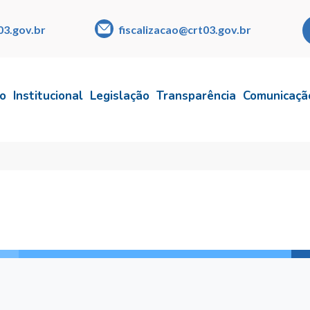
03.gov.br
fiscalizacao@crt03.gov.br
io
Institucional
Legislação
Transparência
Comunicaçã