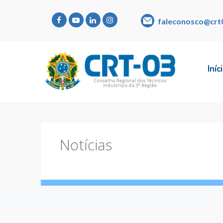
faleconosco@crt
Iníc
Notícias