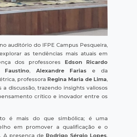
 no auditório do IFPE Campus Pesqueira,
xplorar as tendências mais atuais em
sença dos professores
Edson Ricardo
o Faustino
,
Alexandre Farias
e da
trica, professora
Regina Maria de Lima
,
a discussão, trazendo insights valiosos
ensamento crítico e inovador entre os
nto é mais do que simbólica; é uma
lho em promover a qualificação e o
s. A presença de
Rodrigo Sérgio Lopes
,