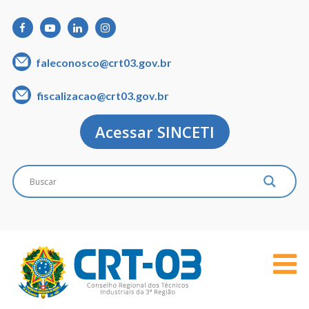
faleconosco@crt03.gov.br
fiscalizacao@crt03.gov.br
Acessar SINCETI