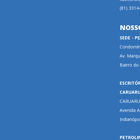
(81) 3314
NOSS
SEDE - 
Condomíni
Av. Marqu
Bairro do
ESCRITÓ
CARUAR
CARUARU
Avenida Ad
Indianópo
PETROLI