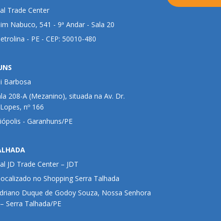
al Trade Center
im Nabuco, 541 - 9ª Andar - Sala 20
Petrolina - PE - CEP: 50010-480
UNS
ui Barbosa
ala 208-A (Mezanino), situada na Av. Dr.
 Lopes, nº 166
liópolis - Garanhuns/PE
ALHADA
al JD Trade Center – JDT
 localizado no Shopping Serra Talhada
Adriano Duque de Godoy Souza, Nossa Senhora
– Serra Talhada/PE