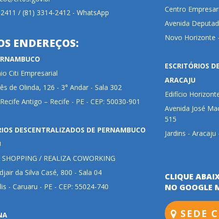
Centro Empresari
-2411 / (81) 3314-2412 - WhatsApp
Avenida Deputada
Novo Horizonte -
OS ENDEREÇOS:
PERNAMBUCO
ESCRITÓRIOS D
o Citi Empresarial
ARACAJU
ês de Olinda, 126 - 3° Andar - Sala 302
Edifício Horizont
 Recife Antigo – Recife - PE - CEP: 50030-901
Avenida José Mac
515
RIOS DESCENTRALIZADOS DE PERNAMBUCO
Jardins - Aracaju
U
 SHOPPING / REALIZA COWORKING
jair da Silva Casé, 800 - Sala 04
CLIQUE ABAI
lis - Caruaru - PE - CEP: 55024-740
NO GOOGLE 
SEDE C
NA