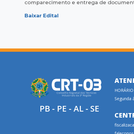
comparecimento e entrega de document
Baixar Edital
ATEN
HORÁRIO
Segunda à
PB - PE - AL - SE
CENT
fiscaliza
faleconos