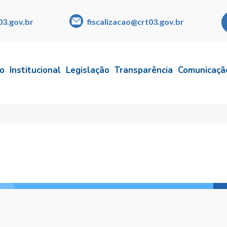
03.gov.br
fiscalizacao@crt03.gov.br
io
Institucional
Legislação
Transparência
Comunicaçã