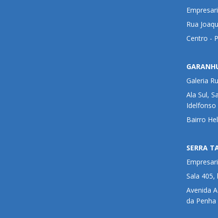
Empresari
Rua Joaqu
Centro - 
GARANH
Galeria R
Ala Sul, S
Idelfonso
Bairro He
SERRA T
Empresari
Sala 405,
Avenida 
da Penha 