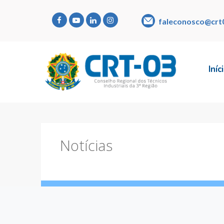
faleconosco@crt
Iníc
Notícias