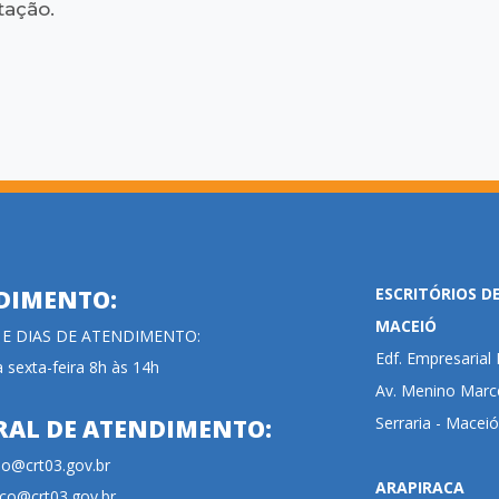
ação.
ESCRITÓRIOS D
DIMENTO:
MACEIÓ
 E DIAS DE ATENDIMENTO:
Edf. Empresaria
 sexta-feira 8h às 14h
Av. Menino Marce
Serraria - Maceió
RAL DE ATENDIMENTO:
cao@crt03.gov.br
ARAPIRACA
co@crt03.gov.br