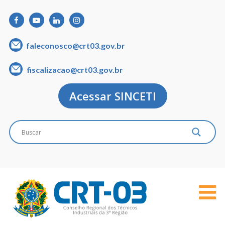
faleconosco@crt03.gov.br
fiscalizacao@crt03.gov.br
Acessar SINCETI