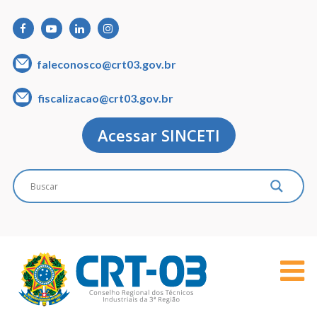
faleconosco@crt03.gov.br
fiscalizacao@crt03.gov.br
Acessar SINCETI