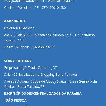
Rua Joaquim Nabuco, 541 - 9ª Andar - Sala 20
Centro - Petrolina - PE - CEP: 50010-480
GARANHUNS
Galeria Rui Barbosa
Ala Sul, Sala 208-A (Mezanino), situada na Av. Dr. Idelfonso
Lopes, nº 166
Bairro Heliópolis - Garanhuns/PE
SERRA TALHADA
Empresarial JD Trade Center – JDT
Sala 405, localizado no Shopping Serra Talhada
Avenida Adriano Duque de Godoy Souza, Nossa Senhora da
Penha – Serra Talhada/PE
ESCRITÓRIOS DESCENTRALIZADOS DA PARAÍBA
JOÃO PESSOA