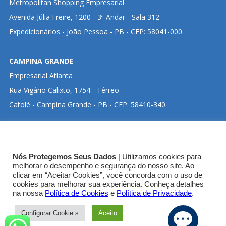
Metropolitan Shopping Empresarial
Avenida Júlia Freire, 1200 - 3ª Andar - Sala 312
Expedicionários - João Pessoa - PB - CEP: 58041-000
CAMPINA GRANDE
Empresarial Atlanta
Rua Vigário Calixto, 1754 - Térreo
Catolé - Campina Grande - PB - CEP: 58410-340
CLIQUE ABAIXO PARA VISUALIZAR ENDEREÇO NO
Nós Protegemos Seus Dados
| Utilizamos cookies para
GOOGLE MAPS:
melhorar o desempenho e segurança do nosso site. Ao
clicar em “Aceitar Cookies”, você concorda com o uso de
cookies para melhorar sua experiência. Conheça detalhes
SEDE CRT-03
na nossa
Política de Cookies
e
Política de Privacidade
.
Configurar Cookie s
Aceito