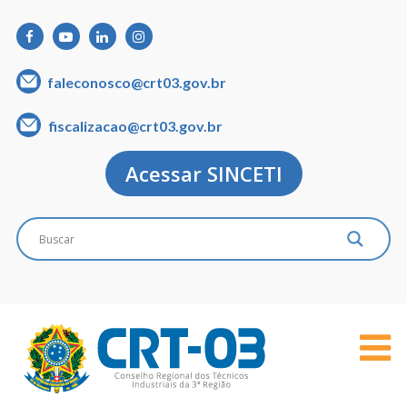
faleconosco@crt03.gov.br
fiscalizacao@crt03.gov.br
Acessar SINCETI