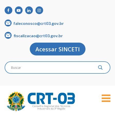
faleconosco@crt03.gov.br
fiscalizacao@crt03.gov.br
Acessar SINCETI