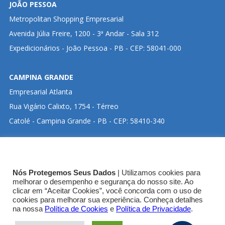
JOÃO PESSOA
Metropolitan Shopping Empresarial
Avenida Júlia Freire, 1200 - 3ª Andar - Sala 312
Expedicionários - João Pessoa - PB - CEP: 58041-000
CAMPINA GRANDE
Empresarial Atlanta
Rua Vigário Calixto, 1754 - Térreo
Catolé - Campina Grande - PB - CEP: 58410-340
CLIQUE ABAIXO PARA VISUALIZAR ENDEREÇO NO
Nós Protegemos Seus Dados
| Utilizamos cookies para
GOOGLE MAPS:
melhorar o desempenho e segurança do nosso site. Ao
clicar em “Aceitar Cookies”, você concorda com o uso de
cookies para melhorar sua experiência. Conheça detalhes
SEDE CRT-03
na nossa
Política de Cookies
e
Política de Privacidade
.