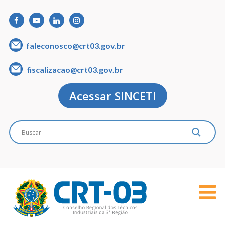
faleconosco@crt03.gov.br
fiscalizacao@crt03.gov.br
Acessar SINCETI