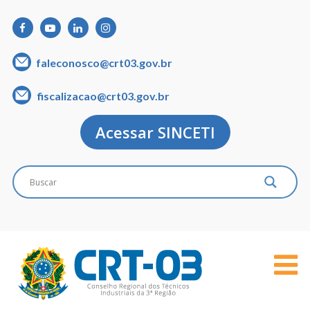
faleconosco@crt03.gov.br
fiscalizacao@crt03.gov.br
Acessar SINCETI