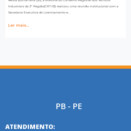
Nesta quinta-feira (30), a diretoria do Conselho Regional dos Técnicos
Industriais da 3ª Região(CRT-03) realizou uma reunião institucional com a
Secretaria Executiva de Licenciamento e…
Ler mais...
PB - PE
ATENDIMENTO: