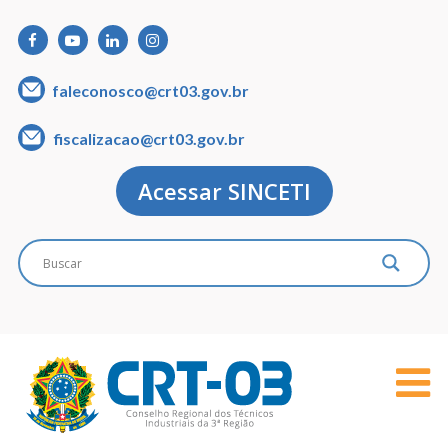
faleconosco@crt03.gov.br
fiscalizacao@crt03.gov.br
Acessar SINCETI