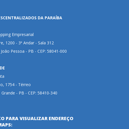
ESCENTRALIZADOS DA PARAÍBA
pping Empresarial
ire, 1200 - 3ª Andar - Sala 312
- João Pessoa - PB - CEP: 58041-000
DE
nta
to, 1754 - Térreo
 Grande - PB - CEP: 58410-340
XO PARA VISUALIZAR ENDEREÇO
MAPS: