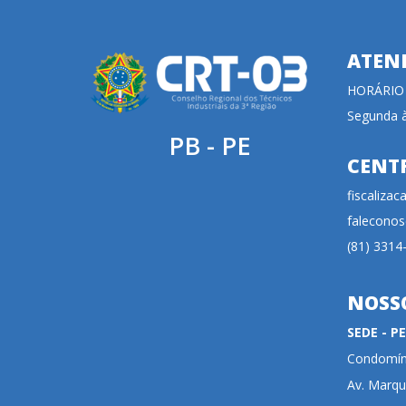
ATEN
HORÁRIO
Segunda à
PB - PE
CENT
fiscaliza
faleconos
(81) 3314
NOSS
SEDE - 
Condomíni
Av. Marqu