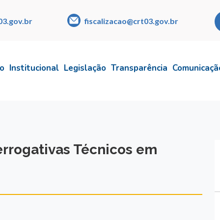
03.gov.br
fiscalizacao@crt03.gov.br
io
Institucional
Legislação
Transparência
Comunicaçã
errogativas Técnicos em