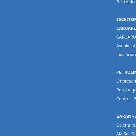
Bairro do
ESCRITÓ
CARUAR
CARUARU
Avenida Ad
Indianópo
PETROLI
Empresari
Rua Joaqu
Centro - 
GARANH
Galeria R
Ala Sul, S