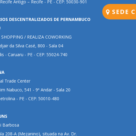
 Recife Antigo – Recife - PE - CEP: 50030-901
SEDE C
RIOS DESCENTRALIZADOS DE PERNAMBUCO
U
 SHOPPING / REALIZA COWORKING
jair da Silva Casé, 800 - Sala 04
lis - Caruaru - PE - CEP: 55024-740
NA
al Trade Center
im Nabuco, 541 - 9ª Andar - Sala 20
Petrolina - PE - CEP: 50010-480
UNS
ui Barbosa
ala 208-A (Mezanino), situada na Av. Dr.