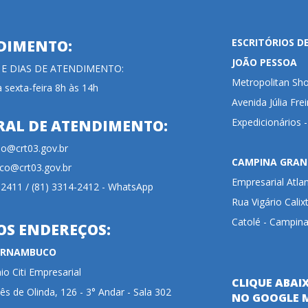
ESCRITÓRIOS D
DIMENTO:
JOÃO PESSOA
 E DIAS DE ATENDIMENTO:
Metropolitan Sho
 sexta-feira 8h às 14h
Avenida Júlia Fre
Expedicionários 
RAL DE ATENDIMENTO:
cao@crt03.gov.br
CAMPINA GRAN
co@crt03.gov.br
Empresarial Atla
-2411 / (81) 3314-2412 - WhatsApp
Rua Vigário Calix
Catolé - Campina
OS ENDEREÇOS:
PERNAMBUCO
o Citi Empresarial
CLIQUE ABAI
ês de Olinda, 126 - 3° Andar - Sala 302
NO GOOGLE 