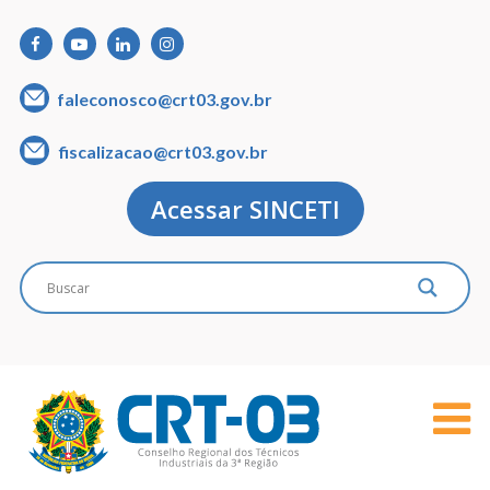
faleconosco@crt03.gov.br
fiscalizacao@crt03.gov.br
Acessar SINCETI