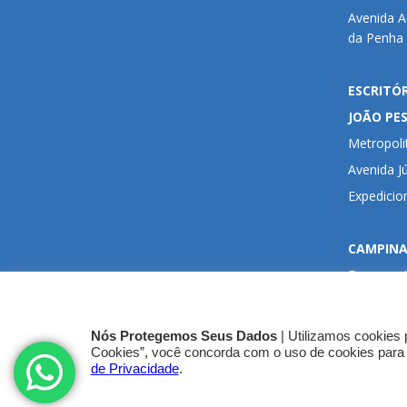
Avenida 
da Penha 
ESCRITÓ
JOÃO PE
Metropoli
Avenida Jú
Expedicio
CAMPINA
Empresari
Rua Vigári
Catolé - 
Nós Protegemos Seus Dados
| Utilizamos cookies 
Cookies”, você concorda com o uso de cookies para
de Privacidade
.