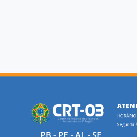
ATEN
HORÁRIO
Segunda à
PB - PE - AL - SE