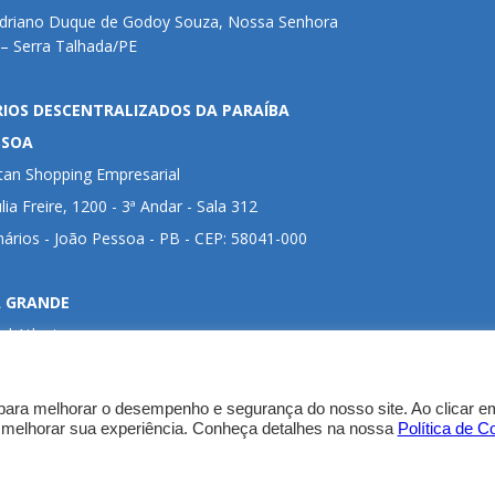
Adriano Duque de Godoy Souza, Nossa Senhora
– Serra Talhada/PE
RIOS DESCENTRALIZADOS DA PARAÍBA
SSOA
tan Shopping Empresarial
lia Freire, 1200 - 3ª Andar - Sala 312
nários - João Pessoa - PB - CEP: 58041-000
 GRANDE
al Atlanta
o Calixto, 1754 - Térreo
Campina Grande - PB - CEP: 58410-340
para melhorar o desempenho e segurança do nosso site. Ao clicar em
 melhorar sua experiência. Conheça detalhes na nossa
Política de C