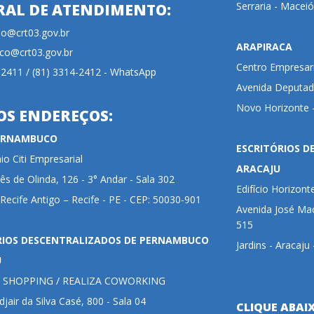
Serraria - Maceió
RAL DE ATENDIMENTO:
cao@crt03.gov.br
ARAPIRACA
co@crt03.gov.br
Centro Empresari
-2411 / (81) 3314-2412 - WhatsApp
Avenida Deputada
Novo Horizonte -
OS ENDEREÇOS:
PERNAMBUCO
ESCRITÓRIOS D
o Citi Empresarial
ARACAJU
ês de Olinda, 126 - 3° Andar - Sala 302
Edifício Horizont
 Recife Antigo – Recife - PE - CEP: 50030-901
Avenida José Mac
515
RIOS DESCENTRALIZADOS DE PERNAMBUCO
Jardins - Aracaju
U
 SHOPPING / REALIZA COWORKING
jair da Silva Casé, 800 - Sala 04
CLIQUE ABAI