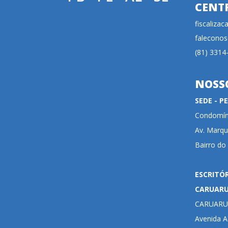
CENT
fiscaliza
faleconos
(81) 3314
NOSS
SEDE - 
Condomíni
Av. Marqu
Bairro do
ESCRITÓ
CARUAR
CARUARU
Avenida Ad