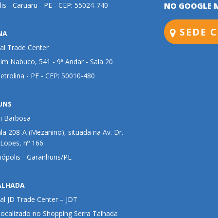
lis - Caruaru - PE - CEP: 55024-740
NO GOOGLE 
SEDE C
NA
al Trade Center
im Nabuco, 541 - 9ª Andar - Sala 20
Petrolina - PE - CEP: 50010-480
UNS
ui Barbosa
ala 208-A (Mezanino), situada na Av. Dr.
 Lopes, nº 166
liópolis - Garanhuns/PE
ALHADA
al JD Trade Center – JDT
 localizado no Shopping Serra Talhada