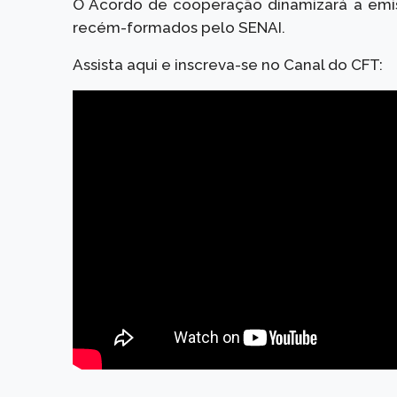
O Acordo de cooperação dinamizará a emiss
recém-formados pelo SENAI.
Assista aqui e inscreva-se no Canal do CFT: