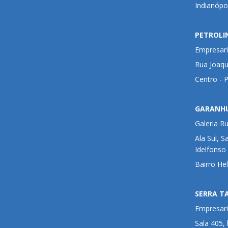
Indianópo
PETROLI
Empresari
Rua Joaqu
Centro - 
GARANH
Galeria R
Ala Sul, S
Idelfonso
Bairro He
SERRA T
Empresari
Sala 405,